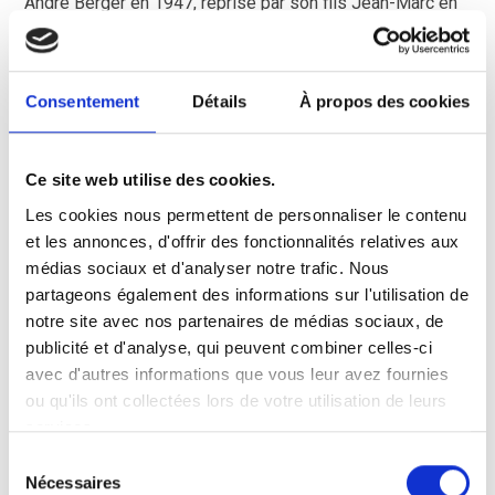
André Berger en 1947, reprise par son fils Jean-Marc en
janvier 1980, puis par sa fille et son gendre en 2014.
7 permanents exploitent 60 ha de cultures dont 5 ha de
Consentement
Détails
À propos des cookies
pépinières hors sol et 20 ha de pépinières pleine terre,
productions réservées aux professionnels.
Ce site web utilise des cookies.
Les cookies nous permettent de personnaliser le contenu
et les annonces, d'offrir des fonctionnalités relatives aux
médias sociaux et d'analyser notre trafic. Nous
partageons également des informations sur l'utilisation de
notre site avec nos partenaires de médias sociaux, de
publicité et d'analyse, qui peuvent combiner celles-ci
Avec un accueil sur place des particuliers et
avec d'autres informations que vous leur avez fournies
professionnels,
BERGER VÉGÉTAUX
et ses 2 salariés
ou qu'ils ont collectées lors de votre utilisation de leurs
vous proposent sur 1300m² couverts et 2000m² en
services.
extérieur : ouvert de septembre à mi-juin.
Sélection
Arbres fruitiers, arbres d’ornement, arbustes caduques et
Nécessaires
du